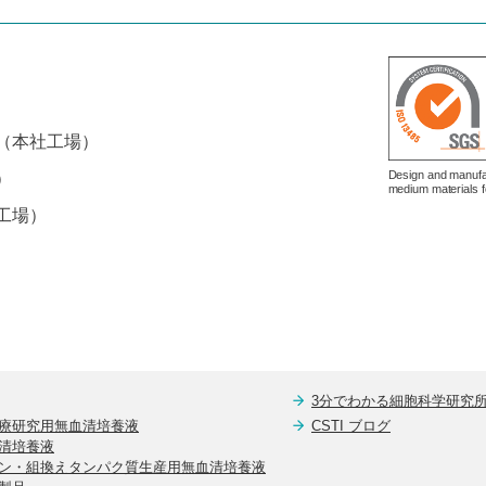
（本社工場）
Design and manufac
）
medium materials f
工場）
3分でわかる細胞科学研究
療研究用無血清培養液
CSTI ブログ
清培養液
ン・組換えタンパク質生産用無血清培養液